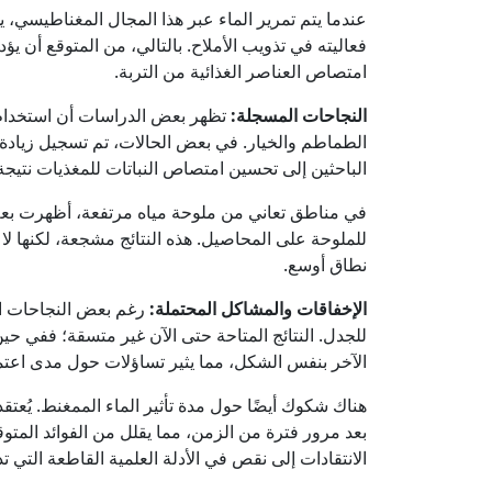
عندما يتم تمرير الماء عبر هذا المجال المغناطيسي، يح
فعاليته في تذويب الأملاح. بالتالي، من المتوقع أن يؤد
امتصاص العناصر الغذائية من التربة.
النجاحات المسجلة:
تظهر بعض الدراسات أن استخدام
الطماطم والخيار. في بعض الحالات، تم تسجيل زيادة ف
الباحثين إلى تحسين امتصاص النباتات للمغذيات نتيجة
في مناطق تعاني من ملوحة مياه مرتفعة، أظهرت بعض 
للملوحة على المحاصيل. هذه النتائج مشجعة، لكنها لا 
نطاق أوسع.
الإخفاقات والمشاكل المحتملة:
رغم بعض النجاحات المب
للجدل. النتائج المتاحة حتى الآن غير متسقة؛ ففي 
الآخر بنفس الشكل، مما يثير تساؤلات حول مدى اعتماد
هناك شكوك أيضًا حول مدة تأثير الماء الممغنط. يُعتقد أ
بعد مرور فترة من الزمن، مما يقلل من الفوائد المتو
الانتقادات إلى نقص في الأدلة العلمية القاطعة التي 