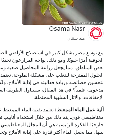
Osama Nasr
منذ سنتان
مع توسع مصر بشكل كبير في استصلاح الأراضي الصحراوي
الجوفية أمرًا حيويًا. ومع ذلك، يواجه المزارعون تحديًا
بعض المناطق، مما يجعل زراعة المحاصيل صعبة ومج
الحلول المقترحة للتغلب على مشكلة الملوحة. تعتمد 
لتحسين خصائصه وزيادة فعاليته في إذابة الأملاح. ولكن
مدعومة علمياً؟ في هذا المقال، سنتناول الطريقة العل
الإخفاقات، والآثار السلبية المحتملة.
آلية عمل الماء الممغنط:
تعتمد تقنية الماء الممغنط
مغناطيسي قوي. يتم ذلك من خلال استخدام أنابيب تحت
خارجيًا. الفكرة الرئيسية هي أن المجال المغناطيسي ي
بينها، مما يجعل الماء أكثر قدرة على إذابة الأملاح و