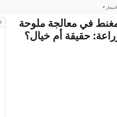
اسعار
لممغنط في معالجة ملوحة
ا
زراعة: حقيقة أم خيال؟