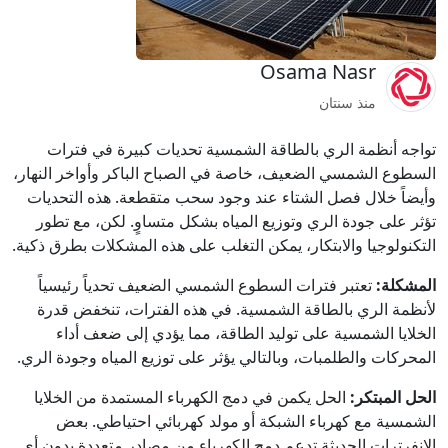
Osama Nasr
منذ سنتان
تواجه أنظمة الري بالطاقة الشمسية تحديات كبيرة في فترات
السطوع الشمسي الضعيف، خاصة في الصباح الباكر وأواخر النهار،
وأيضاً خلال فصل الشتاء عند وجود سحب متقطعة. هذه التحديات
تؤثر على جودة الري وتوزيع المياه بشكل متساوٍ. لكن، مع تطور
التكنولوجيا والابتكار، يمكن التغلب على هذه المشكلات بطرق ذكية.
المشكلة:
تعتبر فترات السطوع الشمسي الضعيف تحدياً رئيسياً
لأنظمة الري بالطاقة الشمسية. في هذه الفترات، تنخفض قدرة
الخلايا الشمسية على توليد الطاقة، مما يؤدي إلى ضعف أداء
المحركات والطلمبات، وبالتالي يؤثر على توزيع المياه وجودة الري.
الحل المبتكر:
الحل يكمن في دمج الكهرباء المستمدة من الخلايا
الشمسية مع كهرباء الشبكة أو مولد كهربائي احتياطي. بعض
الإنفرترات الحديثة تدعم دمج الكهرباء من مصادر متعددة بدون أي