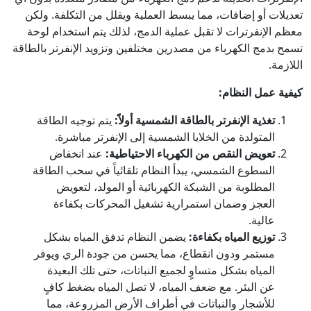
تعديلات أو إضافات، مما يبسط العملية ويقلل من التكلفة. ولكن
معظم الإنفرترات لا تقبل عملية الدمج، لذلك يتم استخدام لوحة
تسمح بدمج الكهرباء من مصدرين مختلفين وتزويد الإنفرتر بالطاقة
اللازمة.
كيفية عمل النظام:
تغذية الإنفرتر بالطاقة الشمسية أولاً:
يتم توجيه الطاقة
المتولدة من الخلايا الشمسية إلى الإنفرتر مباشرة.
تعويض النقص من الكهرباء الاحتياطية:
عند انخفاض
السطوع الشمسي، يبدأ النظام تلقائياً في سحب الطاقة
المطلوبة من الشبكة الكهربائية أو المولد، لتعويض
العجز وضمان استمرارية تشغيل المحركات بكفاءة
عالية.
توزيع المياه بكفاءة:
يضمن النظام تدفق المياه بشكل
مستمر ودون انقطاع، مما يحسن من جودة الري ويوفر
المياه بشكل متساوٍ لجميع النباتات، حتى تلك البعيدة
عن البئر. مع ضعف المياه، لا تصل المياه بضغط كافٍ
للأشجار والنباتات في أطراف الأرض المزروعة، مما